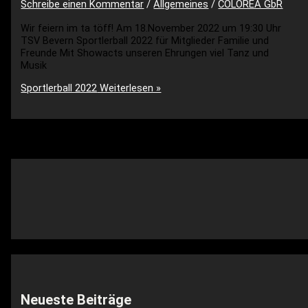
Schreibe einen Kommentar
/
Allgemeines
/
COLOREA GbR
Wir feiern im ta töff! Am 18.November 2022 um 19:30 Uhr
TSV Bevern Sportlerball 2022 für Mitglieder Familie und
Freunde Mit Showacts unseren Ehrungen viel Tanz und
Musik
Sportlerball 2022
Weiterlesen »
Neueste Beiträge