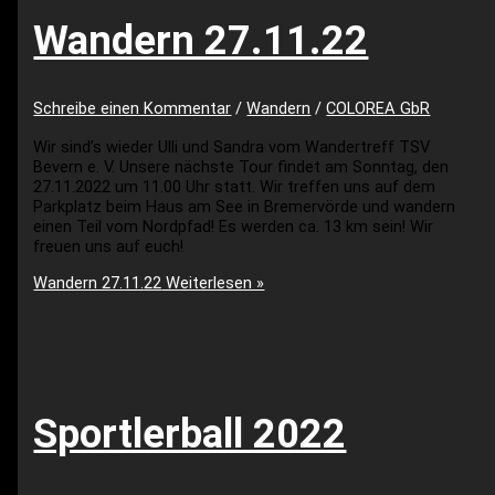
Wandern 27.11.22
Schreibe einen Kommentar
/
Wandern
/
COLOREA GbR
Wir sind’s wieder Ulli und Sandra vom Wandertreff TSV
Bevern e. V. Unsere nächste Tour findet am Sonntag, den
27.11.2022 um 11.00 Uhr statt. Wir treffen uns auf dem
Parkplatz beim Haus am See in Bremervörde und wandern
einen Teil vom Nordpfad! Es werden ca. 13 km sein! Wir
freuen uns auf euch!
Wandern 27.11.22
Weiterlesen »
Sportlerball 2022