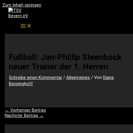
Zum Inhalt springen
Fußball: Jan-Phillip Steenbock
neuer Trainer der 1. Herren
Schreibe einen Kommentar
/
Allgemeines
/ Von
Diana
Benninghoff
←
Vorheriger Beitrag
Nächster Beitrag
→